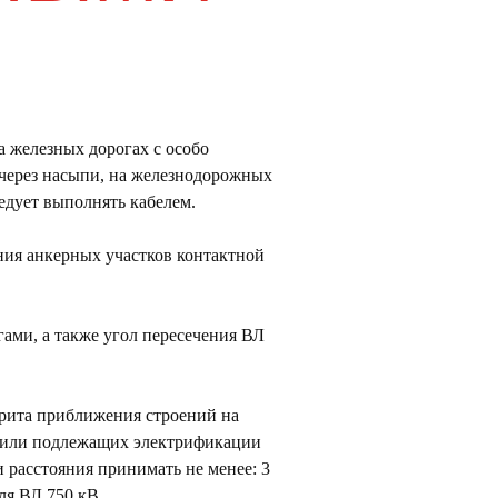
 железных дорогах с особо
 через насыпи, на железнодорожных
едует выполнять кабелем.
ния анкерных участков контактной
ми, а также угол пересечения ВЛ
арита приближения строений на
х или подлежащих электрификации
 расстояния принимать не менее: 3
для ВЛ 750 кВ.