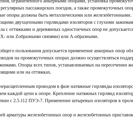
ечения, ограниченного анкерными опорами, установка промежуто
регулярных пассажирских поездов, а также промежуточных опо
ные опоры должны быть металлическими или железобетонными. 
ющими двухцепными гирляндами изоляторов с глухими зажимам
ла с оттяжками и деревянных одностоечных опор не допускает
Х- или Zобразными связями) или А-образными.
общего пользования допускается применение анкерных опор об
оводов на промежуточных опорах должно осуществляться под
ажимами. Опоры всех типов, устанавливаемых на пересечении ж
оящими или на оттяжках.
нерасщепленным проводом в фазе натяжные гирлянды изоляторо
ем каждой цепи к опоре. Крепление натяжных гирлянд изолятор
ствии с 2.5.112 ПУЭ-7. Применение штыревых изоляторов в прол
елей арматуры железобетонных опор и железобетонных приставо