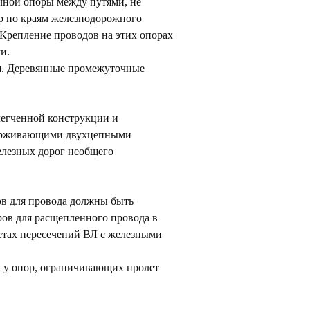
чной опоры между путями, не
р по краям железнодорожного
Крепление проводов на этих опорах
и.
ся. Деревянные промежуточные
легченной конструкции и
держивающими двухцепными
елезных дорог необщего
в для провода должны быть
ов для расщепленного провода в
етах пересечений ВЛ с железными
к у опор, ограничивающих пролет