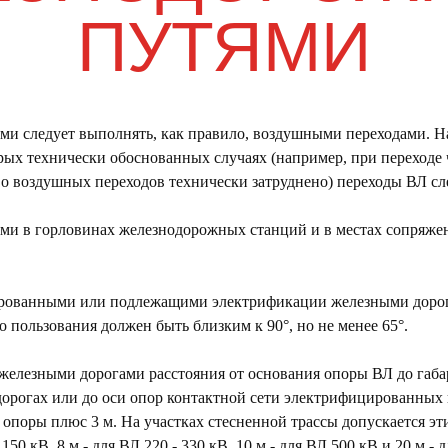
ПУТЯМИ
ми следует выполнять, как правило, воздушными переходами. На
ых технически обоснованных случаях (например, при переходе
тво воздушных переходов технически затруднено) переходы ВЛ сл
ми в горловинах железнодорожных станций и в местах сопряже
ированными или подлежащими электрификации железными дорога
 пользования должен быть близким к 90°, но не менее 65°.
железными дорогами расстояния от основания опоры ВЛ до габ
орогах или до оси опор контактной сети электрифицированны
опоры плюс 3 м. На участках стесненной трассы допускается эти
- 150 кВ, 8 м - для ВЛ 220 - 330 кВ, 10 м - для ВЛ 500 кВ и 20 м - 