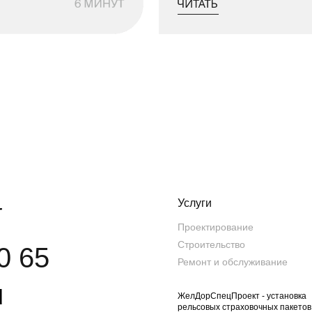
Услуги
Проектирование
Строительство
0 65
Ремонт и обслуживание
u
ЖелДорСпецПроект - установка
рельсовых страховочных пакетов